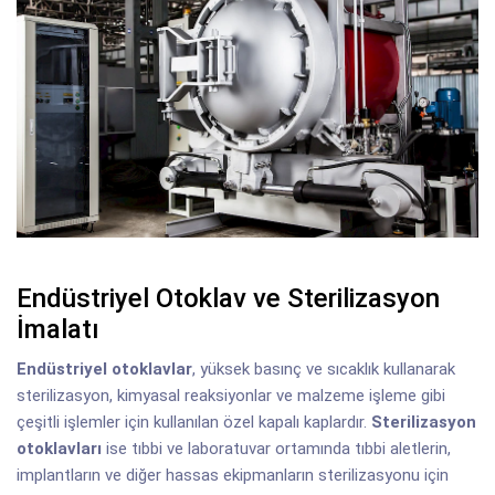
Endüstriyel Otoklav ve Sterilizasyon
İmalatı
Endüstriyel otoklavlar
, yüksek basınç ve sıcaklık kullanarak
sterilizasyon, kimyasal reaksiyonlar ve malzeme işleme gibi
çeşitli işlemler için kullanılan özel kapalı kaplardır.
Sterilizasyon
otoklavları
ise tıbbi ve laboratuvar ortamında tıbbi aletlerin,
implantların ve diğer hassas ekipmanların sterilizasyonu için