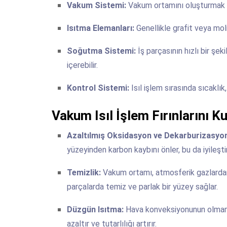
Vakum Sistemi:
Vakum ortamını oluşturmak v
Isıtma Elemanları:
Genellikle grafit veya moli
Soğutma Sistemi:
İş parçasının hızlı bir ş
içerebilir.
Kontrol Sistemi:
Isıl işlem sırasında sıcaklı
Vakum Isıl İşlem Fırınlarını K
Azaltılmış Oksidasyon ve Dekarburizasyo
yüzeyinden karbon kaybını önler, bu da iyileşti
Temizlik:
Vakum ortamı, atmosferik gazlardan
parçalarda temiz ve parlak bir yüzey sağlar.
Düzgün Isıtma:
Hava konveksiyonunun olmama
azaltır ve tutarlılığı artırır.