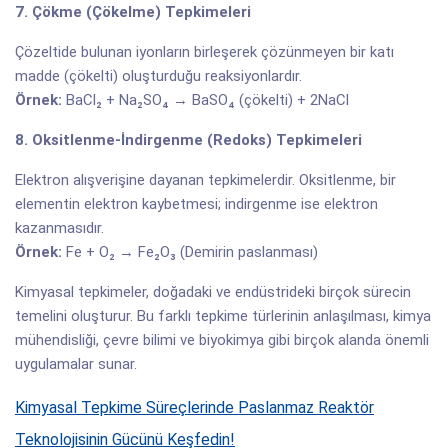
7. Çökme (Çökelme) Tepkimeleri
Çözeltide bulunan iyonların birleşerek çözünmeyen bir katı
madde (çökelti) oluşturduğu reaksiyonlardır.
Örnek:
BaCl₂ + Na₂SO₄ → BaSO₄ (çökelti) + 2NaCl
8. Oksitlenme-İndirgenme (Redoks) Tepkimeleri
Elektron alışverişine dayanan tepkimelerdir. Oksitlenme, bir
elementin elektron kaybetmesi; indirgenme ise elektron
kazanmasıdır.
Örnek:
Fe + O₂ → Fe₂O₃ (Demirin paslanması)
Kimyasal tepkimeler, doğadaki ve endüstrideki birçok sürecin
temelini oluşturur. Bu farklı tepkime türlerinin anlaşılması, kimya
mühendisliği, çevre bilimi ve biyokimya gibi birçok alanda önemli
uygulamalar sunar.
Kimyasal Tepkime Süreçlerinde Paslanmaz Reaktör
Teknolojisinin Gücünü Keşfedin!