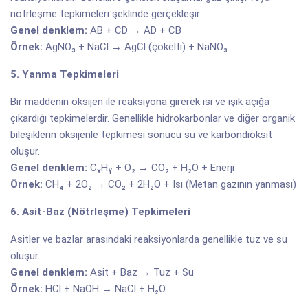
nötrleşme tepkimeleri şeklinde gerçekleşir.
Genel denklem:
AB + CD → AD + CB
Örnek:
AgNO₃ + NaCl → AgCl (çökelti) + NaNO₃
5. Yanma Tepkimeleri
Bir maddenin oksijen ile reaksiyona girerek ısı ve ışık açığa
çıkardığı tepkimelerdir. Genellikle hidrokarbonlar ve diğer organik
bileşiklerin oksijenle tepkimesi sonucu su ve karbondioksit
oluşur.
Genel denklem:
CₓHᵧ + O₂ → CO₂ + H₂O + Enerji
Örnek:
CH₄ + 2O₂ → CO₂ + 2H₂O + Isı (Metan gazının yanması)
6. Asit-Baz (Nötrleşme) Tepkimeleri
Asitler ve bazlar arasındaki reaksiyonlarda genellikle tuz ve su
oluşur.
Genel denklem:
Asit + Baz → Tuz + Su
Örnek:
HCl + NaOH → NaCl + H₂O