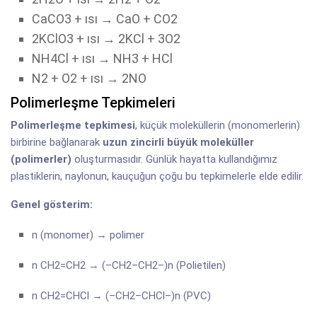
CaCO3 + ısı → CaO + CO2
2KClO3 + ısı → 2KCl + 3O2
NH4Cl + ısı → NH3 + HCl
N2 + O2 + ısı → 2NO
Polimerleşme Tepkimeleri
Polimerleşme tepkimesi
, küçük moleküllerin (monomerlerin)
birbirine bağlanarak
uzun zincirli büyük moleküller
(polimerler)
oluşturmasıdır. Günlük hayatta kullandığımız
plastiklerin, naylonun, kauçuğun çoğu bu tepkimelerle elde edilir.
Genel gösterim:
n (monomer) → polimer
n CH2=CH2 → (–CH2–CH2–)n (Polietilen)
n CH2=CHCl → (–CH2–CHCl–)n (PVC)