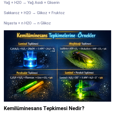
Yağ + H2O → Yağ Asidi + Gliserin
Sakkaroz + H2O → Glikoz + Fruktoz
Nişasta + n H2O → n Glikoz
Kemilüminesans Tepkimesi Nedir?