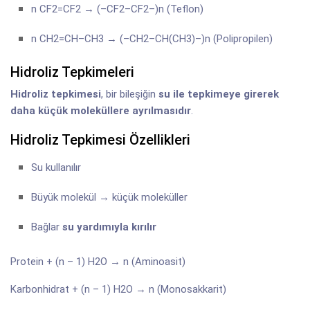
n CF2=CF2 → (–CF2–CF2–)n (Teflon)
n CH2=CH–CH3 → (–CH2–CH(CH3)–)n (Polipropilen)
Hidroliz Tepkimeleri
Hidroliz tepkimesi
, bir bileşiğin
su ile tepkimeye girerek
daha küçük moleküllere ayrılmasıdır
.
Hidroliz Tepkimesi Özellikleri
Su kullanılır
Büyük molekül → küçük moleküller
Bağlar
su yardımıyla kırılır
Protein + (n – 1) H2O → n (Aminoasit)
Karbonhidrat + (n – 1) H2O → n (Monosakkarit)