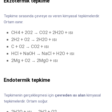
Ekzotermik tepkime
Tepkime sırasında çevreye ısı veren kimyasal tepkimelerdir.
Ortam ısınır.
CH4 + 2O2 → CO2 + 2H2O + ısı
2H2 + O2 → 2H2O + ısı
C + O2 → CO2 + ısı
HCl + NaOH → NaCl + H2O + ısı
2Mg + O2 → 2MgO + ısı
Endotermik tepkime
Tepkimenin gerçekleşmesi için
çevreden ısı alan
kimyasal
tepkimelerdir. Ortam soğur.
2H2O + ısı → 2H2 + O2