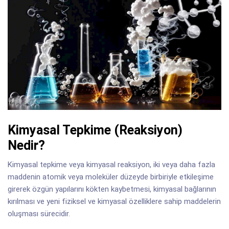
Kimyasal Tepkime (Reaksiyon)
Nedir?
Kimyasal tepkime veya kimyasal reaksiyon, iki veya daha fazla
maddenin atomik veya moleküler düzeyde birbiriyle etkileşime
girerek özgün yapılarını kökten kaybetmesi, kimyasal bağlarının
kırılması ve yeni fiziksel ve kimyasal özelliklere sahip maddelerin
oluşması sürecidir.