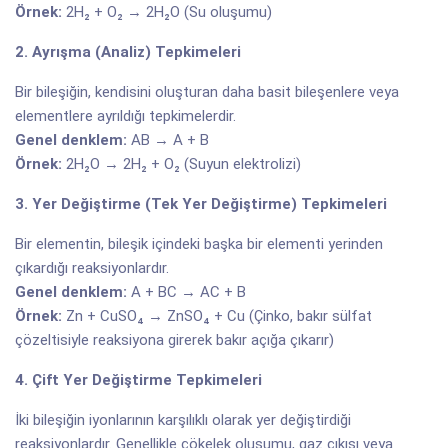
Örnek:
2H₂ + O₂ → 2H₂O (Su oluşumu)
2. Ayrışma (Analiz) Tepkimeleri
Bir bileşiğin, kendisini oluşturan daha basit bileşenlere veya
elementlere ayrıldığı tepkimelerdir.
Genel denklem:
AB → A + B
Örnek:
2H₂O → 2H₂ + O₂ (Suyun elektrolizi)
3. Yer Değiştirme (Tek Yer Değiştirme) Tepkimeleri
Bir elementin, bileşik içindeki başka bir elementi yerinden
çıkardığı reaksiyonlardır.
Genel denklem:
A + BC → AC + B
Örnek:
Zn + CuSO₄ → ZnSO₄ + Cu (Çinko, bakır sülfat
çözeltisiyle reaksiyona girerek bakır açığa çıkarır)
4. Çift Yer Değiştirme Tepkimeleri
İki bileşiğin iyonlarının karşılıklı olarak yer değiştirdiği
reaksiyonlardır. Genellikle çökelek oluşumu, gaz çıkışı veya