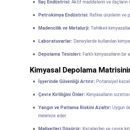
İlaç Endüstrisi:
Aktif maddelerin ve ilaçların
Petrokimya Endüstrisi:
Rafine ürünlerin ve 
Madencilik ve Metalurji:
Tehlikeli kimyasallar
Laboratuvarlar:
Deneylerde kullanılan kimyas
Depolama Tesisleri:
Farklı kimyasalların bir
Kimyasal Depolama Matrisinin
İşyerinde Güvenliği Artırır:
Potansiyel kazala
Çevre Kirliliğini Önler:
Kimyasalların sızıntıs
Yangın ve Patlama Riskini Azaltır:
Uygun dep
minimize eder.
Maliyetleri Düşürür:
Kazalardan ve çevre kirl