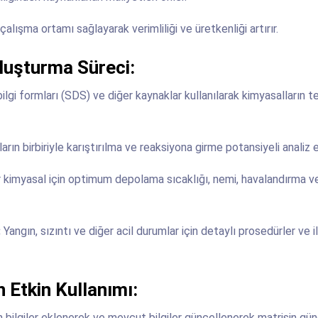
çalışma ortamı sağlayarak verimliliği ve üretkenliği artırır.
luşturma Süreci:
ilgi formları (SDS) ve diğer kaynaklar kullanılarak kimyasalların t
arın birbiriyle karıştırılma ve reaksiyona girme potansiyeli analiz ed
r kimyasal için optimum depolama sıcaklığı, nemi, havalandırma v
:
Yangın, sızıntı ve diğer acil durumlar için detaylı prosedürler ve i
 Etkin Kullanımı:
n bilgiler eklenerek ve mevcut bilgiler güncellenerek matrisin gü