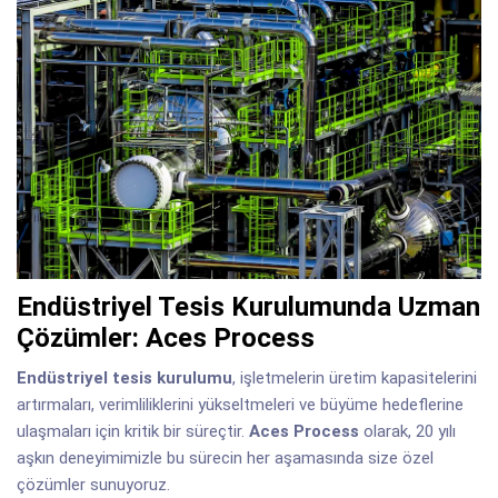
Endüstriyel Tesis Kurulumunda Uzman
Çözümler: Aces Process
Endüstriyel tesis kurulumu
, işletmelerin üretim kapasitelerini
artırmaları, verimliliklerini yükseltmeleri ve büyüme hedeflerine
ulaşmaları için kritik bir süreçtir.
Aces Process
olarak, 20 yılı
aşkın deneyimimizle bu sürecin her aşamasında size özel
çözümler sunuyoruz.