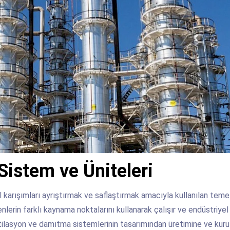
Sistem ve Üniteleri
karışımları ayrıştırmak ve saflaştırmak amacıyla kullanılan temel
nlerin farklı kaynama noktalarını kullanarak çalışır ve endüstriyel
stilasyon ve damıtma sistemlerinin tasarımından üretimine ve kur