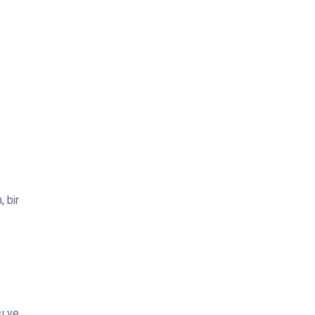
, bir
sı ve