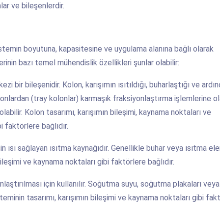
ar ve bileşenlerdir.
 sistemin boyutuna, kapasitesine ve uygulama alanına bağlı olarak
inin bazı temel mühendislik özellikleri şunlar olabilir:
zi bir bileşenidir. Kolon, karışımın ısıtıldığı, buharlaştığı ve ardı
olonlardan (tray kolonlar) karmaşık fraksiyonlaştırma işlemlerine o
olabilir. Kolon tasarımı, karışımın bileşimi, kaynama noktaları ve
i faktörlere bağlıdır.
in ısı sağlayan ısıtma kaynağıdır. Genellikle buhar veya ısıtma el
bileşimi ve kaynama noktaları gibi faktörlere bağlıdır.
laştırılması için kullanılır. Soğutma suyu, soğutma plakaları vey
teminin tasarımı, karışımın bileşimi ve kaynama noktaları gibi fak