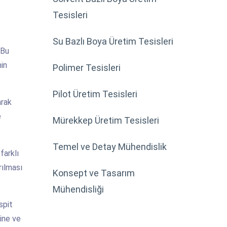
Tesisleri
Su Bazlı Boya Üretim Tesisleri
 Bu
min
Polimer Tesisleri
Pilot Üretim Tesisleri
arak
e
Mürekkep Üretim Tesisleri
Temel ve Detay Mühendislik
farklı
rılması
Konsept ve Tasarım
Mühendisliği
spit
sine ve