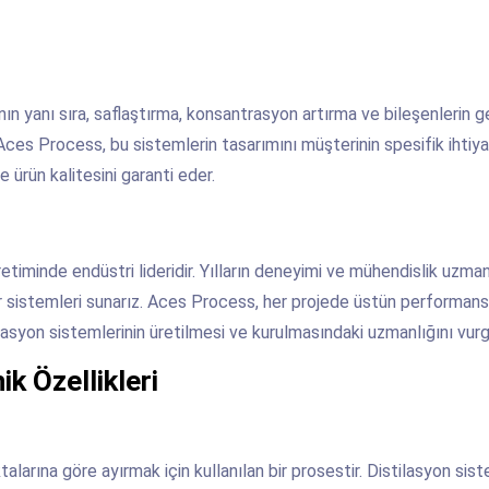
nın yanı sıra, saflaştırma, konsantrasyon artırma ve bileşenlerin ge
. Aces Process, bu sistemlerin tasarımını müşterinin spesifik ihtiya
e ürün kalitesini garanti eder.
etiminde endüstri lideridir. Yılların deneyimi ve mühendislik uzma
ir sistemleri sunarız. Aces Process, her projede üstün performans
ilasyon sistemlerinin üretilmesi ve kurulmasındaki uzmanlığını vurg
k Özellikleri
alarına göre ayırmak için kullanılan bir prosestir. Distilasyon sist